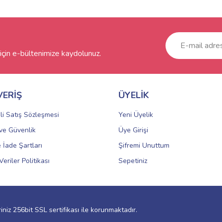
çin e-bültenimize kaydolunuz.
VERİŞ
ÜYELİK
li Satış Sözleşmesi
Yeni Üyelik
k ve Güvenlik
Üye Girişi
e İade Şartları
Şifremi Unuttum
Veriler Politikası
Sepetiniz
riniz 256bit SSL sertifikası ile korunmaktadır.