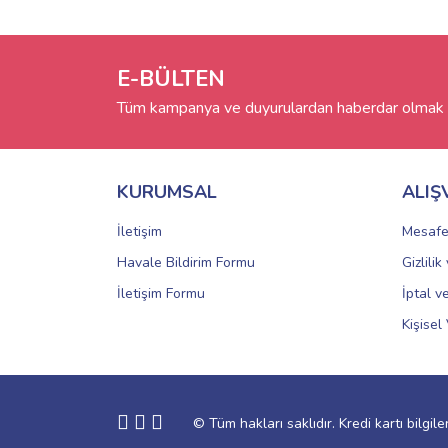
E-BÜLTEN
Tüm kampanya ve duyurulardan haberdar olmak i
KURUMSAL
ALIŞ
İletişim
Mesafe
Havale Bildirim Formu
Gizlili
İletişim Formu
İptal v
Kişisel 
© Tüm hakları saklıdır. Kredi kartı bilgile