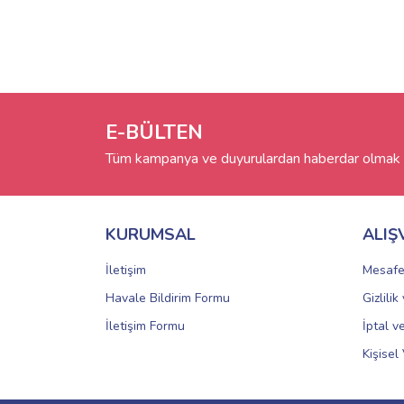
E-BÜLTEN
Tüm kampanya ve duyurulardan haberdar olmak i
KURUMSAL
ALIŞ
İletişim
Mesafe
Havale Bildirim Formu
Gizlili
İletişim Formu
İptal v
Kişisel 