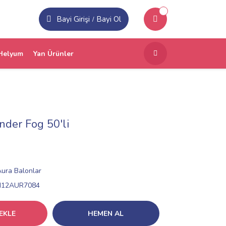
Bayi Girişi
Bayi Ol
/
Helyum
Yan Ürünler
nder Fog 50'li
Aura Balonlar
N12AUR7084
EKLE
HEMEN AL