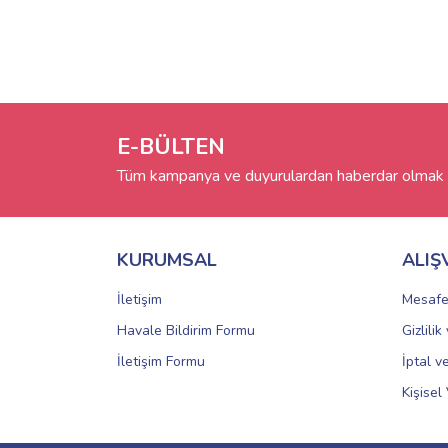
E-BÜLTEN
Tüm kampanya ve duyurulardan haberdar olmak i
KURUMSAL
ALIŞ
İletişim
Mesafe
Havale Bildirim Formu
Gizlili
İletişim Formu
İptal v
Kişisel 