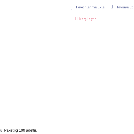
Tavsiye Et
Karşılaştır
 Paket içi 100 adettir.