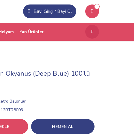
Bayi Girişi
Bayi Ol
/
Helyum
Yan Ürünler
in Okyanus (Deep Blue) 100’lü
Retro Balonlar
N12RTR8003
EKLE
HEMEN AL