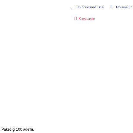
Tavsiye Et
Karşılaştır
Paket içi 100 adettir.