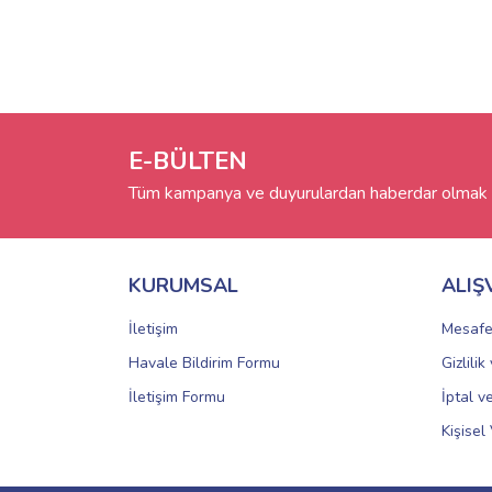
E-BÜLTEN
Tüm kampanya ve duyurulardan haberdar olmak i
KURUMSAL
ALIŞ
İletişim
Mesafe
Havale Bildirim Formu
Gizlili
İletişim Formu
İptal v
Kişisel 