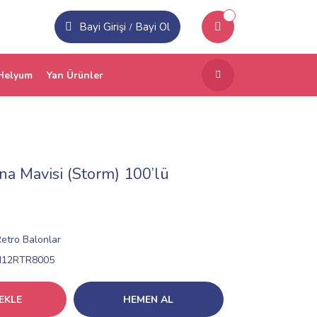
Bayi Girişi
Bayi Ol
/
Helyum
Yan Ürünler
ına Mavisi (Storm) 100’lü
Retro Balonlar
N12RTR8005
EKLE
HEMEN AL