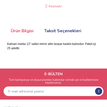
Karşılaştır
Ürün Bilgisi
Taksit Seçenekleri
Kalisan marka 12" safari mirror altın leopar baskılı balondur. Paket içi
25 adettir.
E-BÜLTEN
Tüm kampanya ve duyurulardan haberdar olmak için e-bültenimize
kaydolunuz.