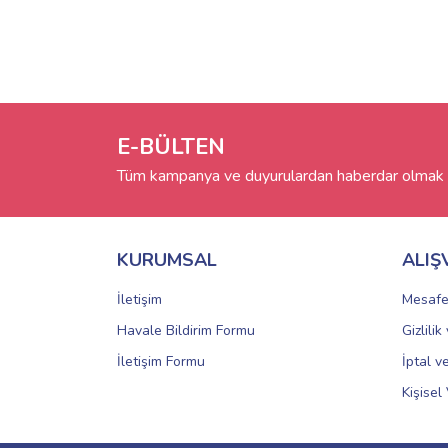
E-BÜLTEN
Tüm kampanya ve duyurulardan haberdar olmak i
KURUMSAL
ALIŞ
İletişim
Mesafe
Havale Bildirim Formu
Gizlili
İletişim Formu
İptal v
Kişisel 