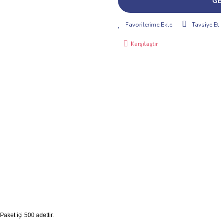
GE
Tavsiye Et
Karşılaştır
ket içi 500 adettir.