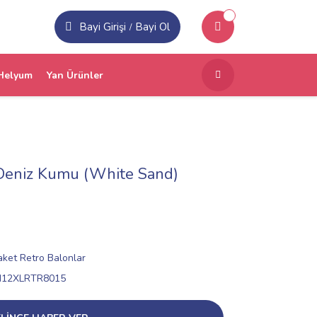
Bayi Girişi
Bayi Ol
/
Helyum
Yan Ürünler
 Deniz Kumu (White Sand)
aket Retro Balonlar
N12XLRTR8015