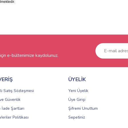
lmektedir.
çin e-bültenimize kaydolunuz.
VERİŞ
ÜYELİK
li Satış Sözleşmesi
Yeni Üyelik
k ve Güvenlik
Üye Girişi
e İade Şartları
Şifremi Unuttum
Veriler Politikası
Sepetiniz