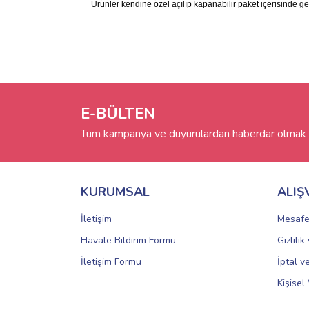
Ürünler kendine özel açılıp kapanabilir paket içerisinde ge
E-BÜLTEN
Tüm kampanya ve duyurulardan haberdar olmak i
KURUMSAL
ALIŞ
İletişim
Mesafe
Havale Bildirim Formu
Gizlili
İletişim Formu
İptal v
Kişisel 