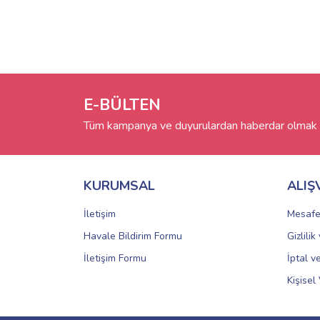
E-BÜLTEN
Tüm kampanya ve duyurulardan haberdar olmak i
KURUMSAL
ALIŞ
İletişim
Mesafe
Havale Bildirim Formu
Gizlili
İletişim Formu
İptal v
Kişisel 