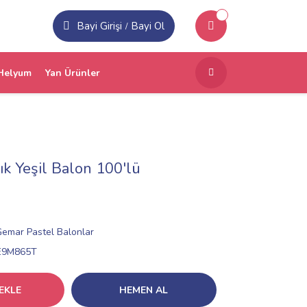
Bayi Girişi
Bayi Ol
/
Helyum
Yan Ürünler
ık Yeşil Balon 100'lü
Gemar Pastel Balonlar
E9M865T
EKLE
HEMEN AL