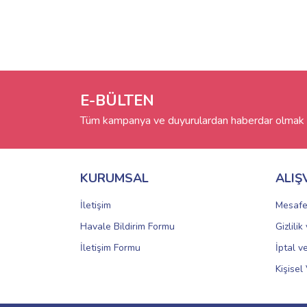
E-BÜLTEN
Tüm kampanya ve duyurulardan haberdar olmak i
KURUMSAL
ALIŞ
İletişim
Mesafe
Havale Bildirim Formu
Gizlili
İletişim Formu
İptal v
Kişisel 