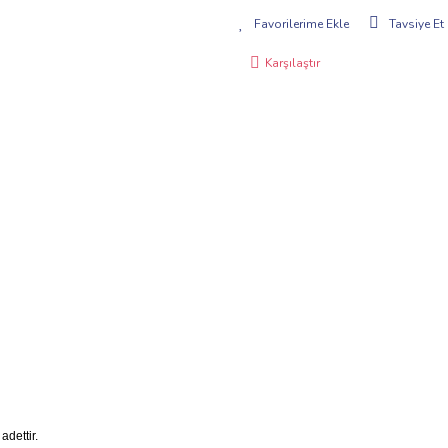
Tavsiye Et
Karşılaştır
dettir.