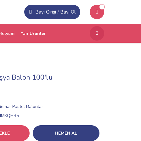
Bayi Girişi
Bayi Ol
/
Helyum
Yan Ürünler
şya Balon 100'lü
Gemar Pastel Balonlar
HMKQHR5
EKLE
HEMEN AL