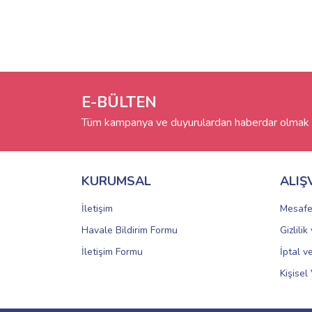
E-BÜLTEN
Tüm kampanya ve duyurulardan haberdar olmak i
KURUMSAL
ALIŞ
İletişim
Mesafe
Havale Bildirim Formu
Gizlili
İletişim Formu
İptal v
Kişisel 