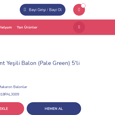
Bayi Girişi
Bayi Ol
/
Helyum
Yan Ürünler
t Yeşili Balon (Pale Green) 5'li
Makaron Balonlar
N18PAL3009
EKLE
HEMEN AL