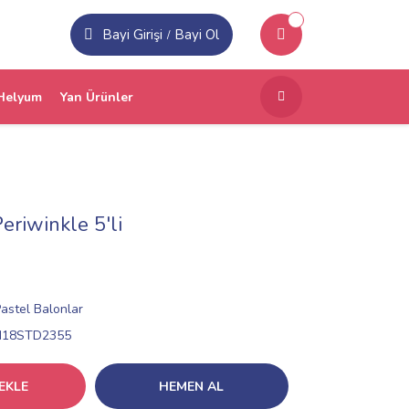
Bayi Girişi
Bayi Ol
/
Helyum
Yan Ürünler
eriwinkle 5'li
astel Balonlar
N18STD2355
EKLE
HEMEN AL