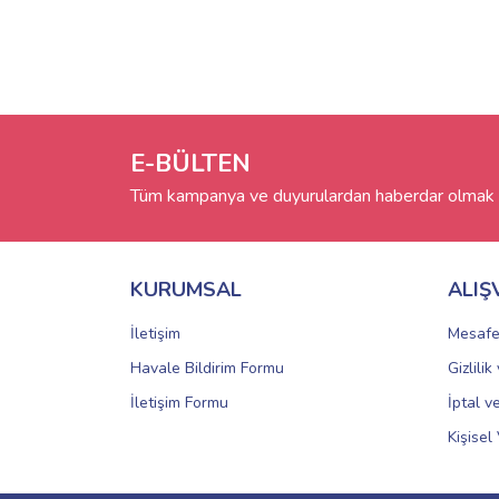
E-BÜLTEN
Tüm kampanya ve duyurulardan haberdar olmak i
KURUMSAL
ALIŞ
İletişim
Mesafe
Havale Bildirim Formu
Gizlili
İletişim Formu
İptal v
Kişisel 