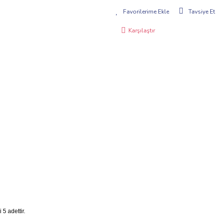
Tavsiye Et
Karşılaştır
5 adettir.