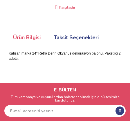
Karşılaştır
Ürün Bilgisi
Taksit Seçenekleri
Kalisan marka 24" Retro Derin Okyanus dekorasyon balonu. Paket içi 2
adettir.
E-BÜLTEN
Tüm kampanya ve duyurulardan haberdar olmak için e-bültenimize
kaydolunuz.