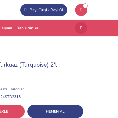
Bayi Girişi
Bayi Ol
/
Helyum
Yan Ürünler
urkuaz (Turquoise) 2'li
astel Balonlar
N24STD2318
EKLE
HEMEN AL