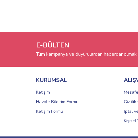
E-BÜLTEN
Tüm kampanya ve duyurulardan haberdar olmak i
KURUMSAL
ALIŞ
İletişim
Mesafe
Havale Bildirim Formu
Gizlili
İletişim Formu
İptal v
Kişisel 