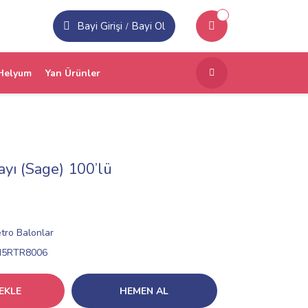
Bayi Girişi
Bayi Ol
/
Helyum
Yan Ürünler
ayı (Sage) 100’lü
tro Balonlar
N5RTR8006
EKLE
HEMEN AL