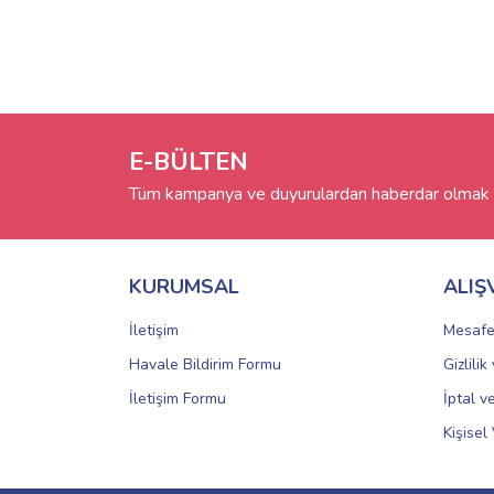
E-BÜLTEN
Tüm kampanya ve duyurulardan haberdar olmak i
KURUMSAL
ALIŞ
İletişim
Mesafe
Havale Bildirim Formu
Gizlili
İletişim Formu
İptal v
Kişisel 