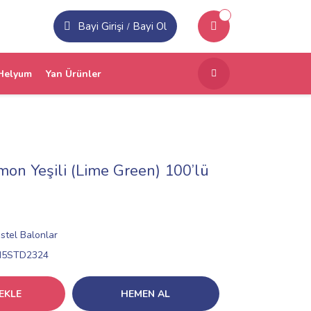
Bayi Girişi
Bayi Ol
/
Helyum
Yan Ürünler
imon Yeşili (Lime Green) 100’lü
stel Balonlar
N5STD2324
EKLE
HEMEN AL