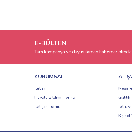
E-BÜLTEN
Tüm kampanya ve duyurulardan haberdar olmak i
KURUMSAL
ALIŞ
İletişim
Mesafe
Havale Bildirim Formu
Gizlili
İletişim Formu
İptal v
Kişisel 