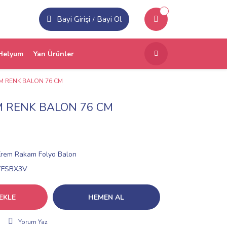
Bayi Girişi
Bayi Ol
/
Helyum
Yan Ürünler
EM RENK BALON 76 CM
EM RENK BALON 76 CM
Krem Rakam Folyo Balon
YFSBX3V
EKLE
HEMEN AL
Yorum Yaz