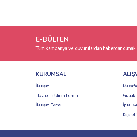
E-BÜLTEN
Tüm kampanya ve duyurulardan haberdar olmak i
KURUMSAL
ALIŞ
İletişim
Mesafe
Havale Bildirim Formu
Gizlili
İletişim Formu
İptal v
Kişisel 