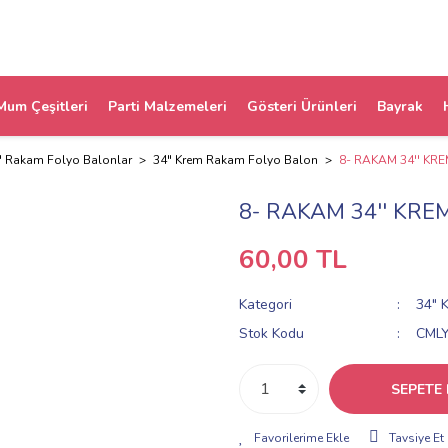
Mum Çeşitleri
Parti Malzemeleri
Gösteri Ürünleri
Bayrak
" Rakam Folyo Balonlar
34" Krem Rakam Folyo Balon
8- RAKAM 34'' KR
8- RAKAM 34'' KR
60,00 TL
Kategori
34" 
Stok Kodu
CML
SEPETE 
Tavsiye Et