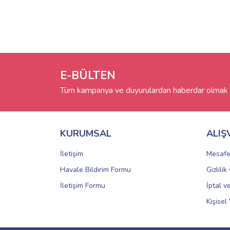
E-BÜLTEN
Tüm kampanya ve duyurulardan haberdar olmak i
KURUMSAL
ALIŞ
İletişim
Mesafe
Havale Bildirim Formu
Gizlili
İletişim Formu
İptal v
Kişisel 