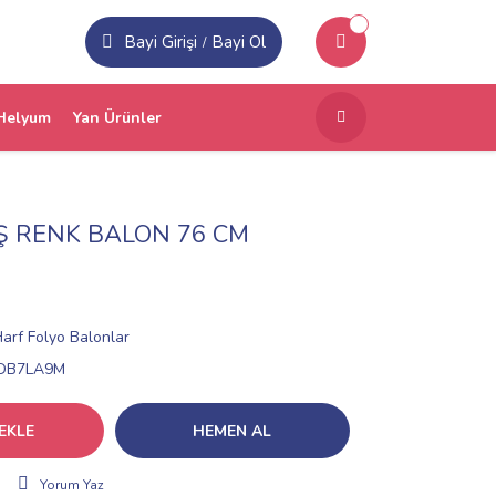
Bayi Girişi
Bayi Ol
/
Helyum
Yan Ürünler
ÜŞ RENK BALON 76 CM
arf Folyo Balonlar
DB7LA9M
EKLE
HEMEN AL
Yorum Yaz