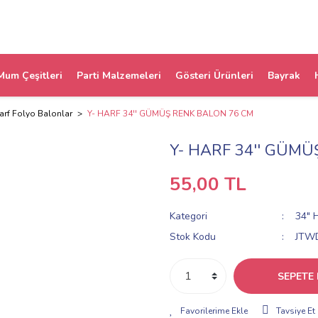
Mum Çeşitleri
Parti Malzemeleri
Gösteri Ürünleri
Bayrak
arf Folyo Balonlar
Y- HARF 34'' GÜMÜŞ RENK BALON 76 CM
Y- HARF 34'' GÜM
55,00 TL
Kategori
34" H
Stok Kodu
JTW
SEPETE 
Tavsiye Et