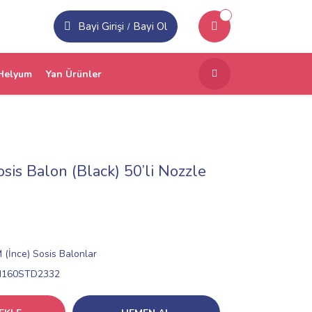
Bayi Girişi
Bayi Ol
/
Helyum
Yan Ürünler
sis Balon (Black) 50’li Nozzle
 (İnce) Sosis Balonlar
N160STD2332