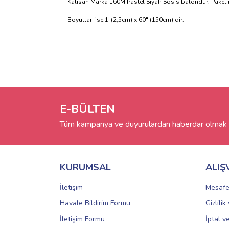
Kalisan Marka 160M Pastel Siyah Sosis balondur. Paket iç
Boyutları ise 1"(2,5cm) x 60" (150cm) dir.
E-BÜLTEN
Tüm kampanya ve duyurulardan haberdar olmak i
KURUMSAL
ALIŞ
İletişim
Mesafe
Havale Bildirim Formu
Gizlili
İletişim Formu
İptal v