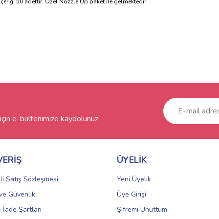
eriği 50 adettir. Özel Nozzle Up paket ile gelmektedir.
çin e-bültenimize kaydolunuz.
VERİŞ
ÜYELİK
li Satış Sözleşmesi
Yeni Üyelik
k ve Güvenlik
Üye Girişi
e İade Şartları
Şifremi Unuttum